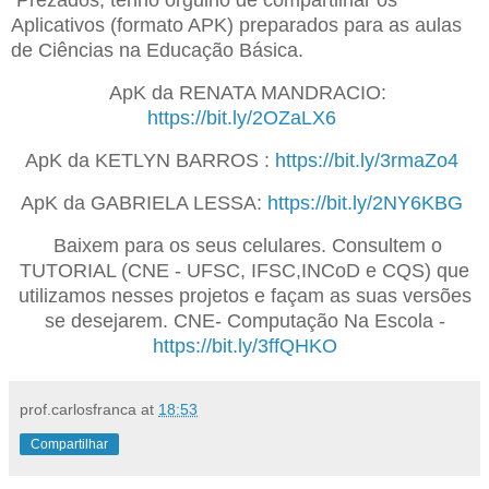
Prezados, tenho orgulho de compartilhar os
Aplicativos (formato APK) preparados para as aulas
de Ciências na Educação Básica.
ApK da RENATA MANDRACIO:
https://bit.ly/2OZaLX6
ApK da KETLYN BARROS :
https://bit.ly/3rmaZo4
ApK da GABRIELA LESSA:
https://bit.ly/2NY6KBG
Baixem para os seus celulares. Consultem o
TUTORIAL (CNE - UFSC, IFSC,INCoD e CQS) que
utilizamos nesses projetos e façam as suas versões
se desejarem. CNE- Computação Na Escola -
https://bit.ly/3ffQHKO
prof.carlosfranca
at
18:53
Compartilhar