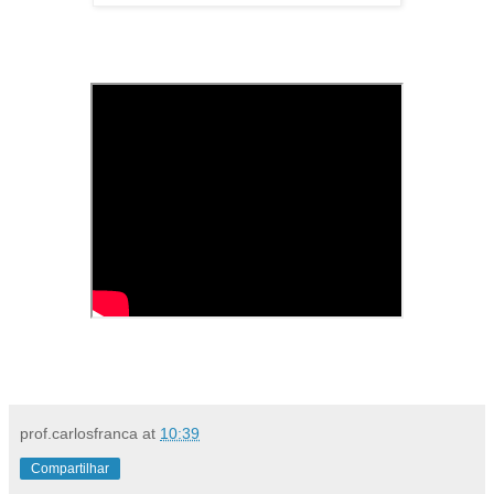
prof.carlosfranca
at
10:39
Compartilhar