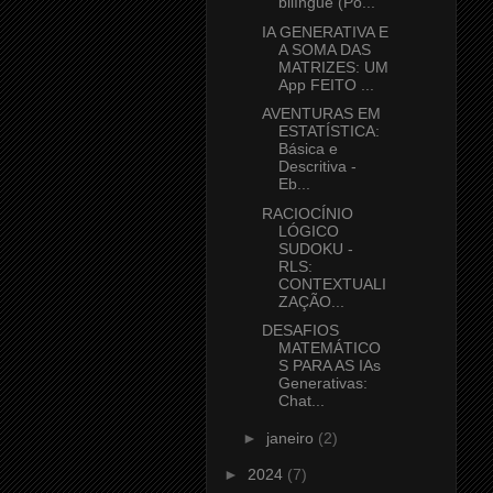
bilíngue (Po...
IA GENERATIVA E
A SOMA DAS
MATRIZES: UM
App FEITO ...
AVENTURAS EM
ESTATÍSTICA:
Básica e
Descritiva -
Eb...
RACIOCÍNIO
LÓGICO
SUDOKU -
RLS:
CONTEXTUALI
ZAÇÃO...
DESAFIOS
MATEMÁTICO
S PARA AS IAs
Generativas:
Chat...
►
janeiro
(2)
►
2024
(7)