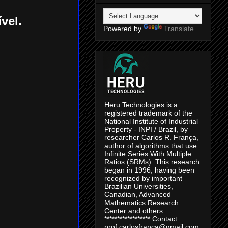
ível.
Powered by
Translate
Heru Technologies is a
registered trademark of the
National Institute of Industrial
Property - INPI / Brazil, by
researcher Carlos R. França,
author of algorithms that use
Infinite Series With Multiple
Ratios (SRMs). This research
began in 1996, having been
recognized by important
Brazilian Universities,
Canadian, Advanced
Mathematics Research
Center and others.
****************** Contact:
prof.carlosfranca@gmail.com