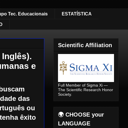
upo Tec. Educacionais
ESTATÍSTICA
D
Scientific Affiliation
Inglês).
humanas e
Full Member of Sigma Xi —
e buscam
The Scientific Research Honor
Society.
idade das
ortuguês ou
🌍 CHOOSE your
tenha êxito
LANGUAGE