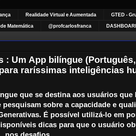
rança
Realidade Virtual e Aumentada
GTED - Gr
de Matemática
@profcarlosfranca
DASHBOAR
 : Um App bilíngue (Português, 
ara raríssimas inteligências 
íngue que se destina aos usuários qu
e pesquisam sobre a capacidade e qual
enerativas. É possível utilizá-lo em p
disponíveis dicas para que o usuário ob
nos desafios.