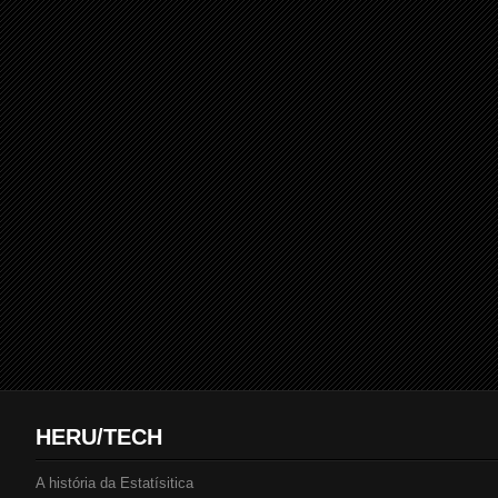
HERU/TECH
A história da Estatísitica