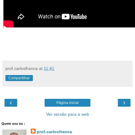
prof.carlosfranca
at
11:41
Compartilhar
‹
›
Página inicial
Ver versão para a web
Quem sou eu :
prof.carlosfranca