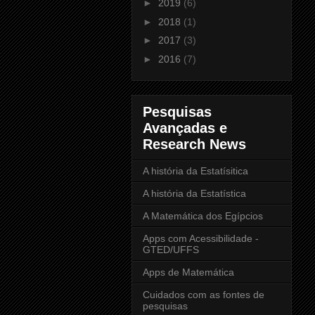
►
2019
(6)
►
2018
(1)
►
2017
(3)
►
2016
(7)
Pesquisas
Avançadas e
Research News
A história da Estatísitica
A história da Estatística
A Matemática dos Egípcios
Apps com Acessibilidade -
GTED/UFFS
Apps de Matemática
Cuidados com as fontes de
pesquisas