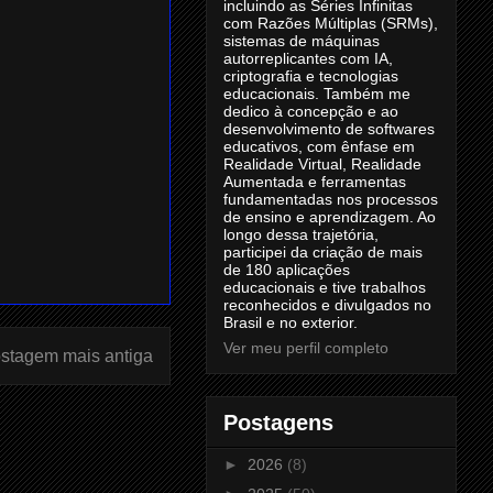
incluindo as Séries Infinitas
com Razões Múltiplas (SRMs),
sistemas de máquinas
autorreplicantes com IA,
criptografia e tecnologias
educacionais. Também me
dedico à concepção e ao
desenvolvimento de softwares
educativos, com ênfase em
Realidade Virtual, Realidade
Aumentada e ferramentas
fundamentadas nos processos
de ensino e aprendizagem. Ao
longo dessa trajetória,
participei da criação de mais
de 180 aplicações
educacionais e tive trabalhos
reconhecidos e divulgados no
Brasil e no exterior.
Ver meu perfil completo
stagem mais antiga
Postagens
►
2026
(8)