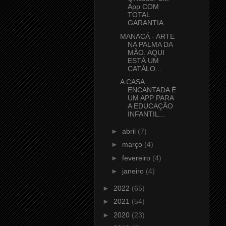
App COM
TOTAL
GARANTIA ...
MANACÁ - ARTE
NA PALMA DA
MÃO. AQUI
ESTÁ UM
CATÁLO...
A CASA
ENCANTADA É
UM APP PARA
A EDUCAÇÃO
INFANTIL...
►
abril
(7)
►
março
(4)
►
fevereiro
(4)
►
janeiro
(4)
►
2022
(65)
►
2021
(54)
►
2020
(23)