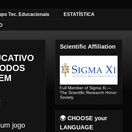
upo Tec. Educacionais
ESTATÍSTICA
D
Scientific Affiliation
UCATIVO
TODOS
GEM
Full Member of Sigma Xi —
The Scientific Research Honor
Society.
R
🌍 CHOOSE your
É um jogo
LANGUAGE