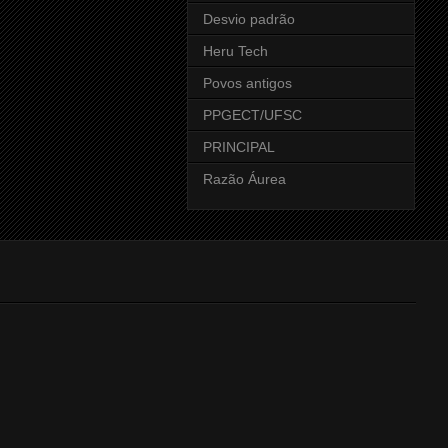
Desvio padrão
Heru Tech
Povos antigos
PPGECT/UFSC
PRINCIPAL
Razão Áurea