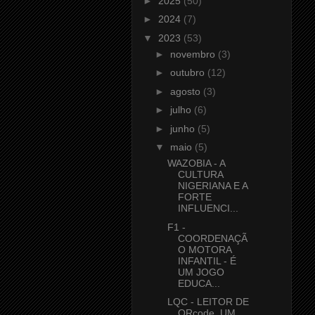
►
2025
(50)
►
2024
(7)
▼
2023
(53)
►
novembro
(3)
►
outubro
(12)
►
agosto
(3)
►
julho
(6)
►
junho
(5)
▼
maio
(5)
WAZOBIA - A
CULTURA
NIGERIANA E A
FORTE
INFLUENCI...
F1 -
COORDENAÇÃ
O MOTORA
INFANTIL - É
UM JOGO
EDUCA...
LQC - LEITOR DE
QRcode. UM