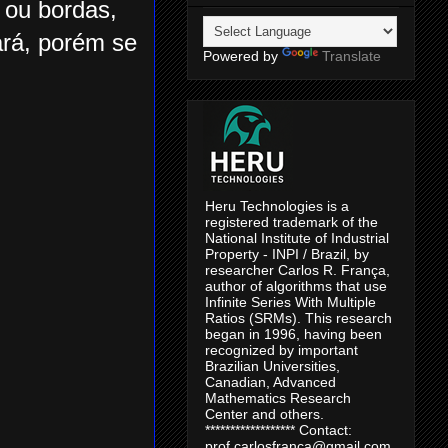
 ou bordas,
ará, porém se
Powered by
Translate
Heru Technologies is a
registered trademark of the
National Institute of Industrial
Property - INPI / Brazil, by
researcher Carlos R. França,
author of algorithms that use
Infinite Series With Multiple
Ratios (SRMs). This research
began in 1996, having been
recognized by important
Brazilian Universities,
Canadian, Advanced
Mathematics Research
Center and others.
****************** Contact:
prof.carlosfranca@gmail.com