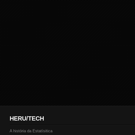
HERU/TECH
A história da Estatísitica