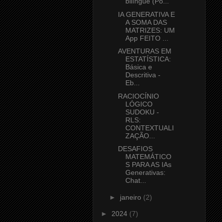
bilíngue (Po...
IA GENERATIVA E
A SOMA DAS
MATRIZES: UM
App FEITO ...
AVENTURAS EM
ESTATÍSTICA:
Básica e
Descritiva -
Eb...
RACIOCÍNIO
LÓGICO
SUDOKU -
RLS:
CONTEXTUALI
ZAÇÃO...
DESAFIOS
MATEMÁTICO
S PARA AS IAs
Generativas:
Chat...
►
janeiro
(2)
►
2024
(7)