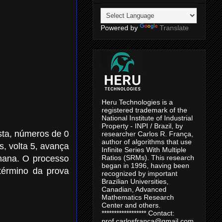
Powered by
Translate
Heru Technologies is a
registered trademark of the
National Institute of Industrial
Property - INPI / Brazil, by
ta, números de 0
researcher Carlos R. França,
author of algorithms that use
, volta 5, avança
Infinite Series With Multiple
nana. O processo
Ratios (SRMs). This research
began in 1996, having been
término da prova
recognized by important
Brazilian Universities,
Canadian, Advanced
Mathematics Research
Center and others.
****************** Contact:
prof.carlosfranca@gmail.com