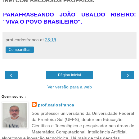
IREI COM RECURSOS PRÓPRIOS.
PARAFRASEANDO JOÃO UBALDO RIBEIRO:
"VIVA O POVO BRASILEIRO".
prof.carlosfranca
at
23:19
Compartilhar
‹
›
Página inicial
Ver versão para a web
Quem sou eu :
prof.carlosfranca
Sou professor universitário da Universidade Federal
da Fronteira Sul (UFFS), doutor em Educação
Científica e Tecnológica e pesquisador nas áreas de
Matemática Computacional, Inteligência Artificial,
algoritmos e inovação tecnológica. Há mais de três décadas,